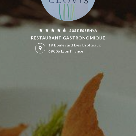
505 RESSENYA
RESTAURANT GASTRONOMIQUE
19 Boulevard Des Brotteaux
69006 Lyon France