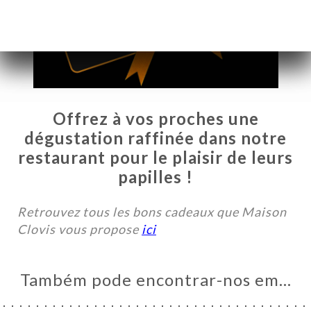
Offrez à vos proches une
dégustation raffinée dans notre
restaurant pour le plaisir de leurs
papilles !
Retrouvez tous les bons cadeaux que Maison
NA
Clovis vous propose
ici
AL
RVAR
Também pode encontrar-nos em…
ERIA
IAÇÃO