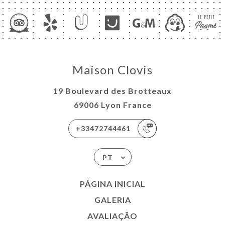
NU
À VIN
AUX
Maison Clovis
ACTO
19 Boulevard des Brotteaux
69006 Lyon France
+33472744461
PT
PÁGINA INICIAL
GALERIA
AVALIAÇÃO