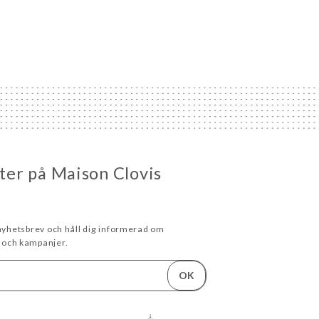
eter på Maison Clovis
 nyhetsbrev och håll dig informerad om
och kampanjer.
OK