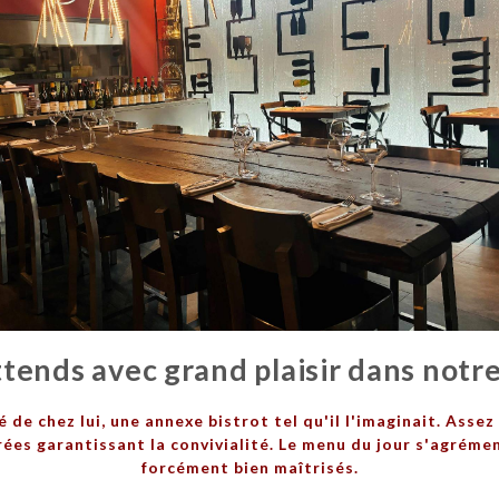
tends avec grand plaisir dans notre 
é de chez lui, une annexe bistrot tel qu'il l'imaginait. Ass
rrées garantissant la convivialité. Le menu du jour s'agrém
forcément bien maîtrisés.