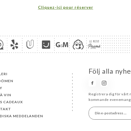
Cliquez-ici pour réserver
Följ alla nyh
LERI
DÖMEN
Y
Registrera dig för vårt
À VIN
kommande evenemang 
S CADEAUX
TAKT
IDISKA MEDDELANDEN