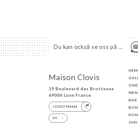
Du kan också se oss på …
HEM
Maison Clovis
GAL
OM
19 Boulevard des Brotteaux
MEN
69006 Lyon France
BAR 
+33472744461
BON
KON
SV
JUR