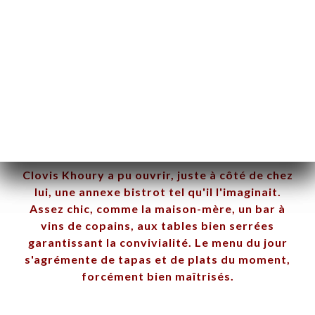
On vous attends avec grand
plaisir dans notre bar à vin !
Clovis Khoury a pu ouvrir, juste à côté de chez
lui, une annexe bistrot tel qu'il l'imaginait.
Assez chic, comme la maison-mère, un bar à
vins de copains, aux tables bien serrées
garantissant la convivialité. Le menu du jour
s'agrémente de tapas et de plats du moment,
forcément bien maîtrisés.
UEIL
RVER