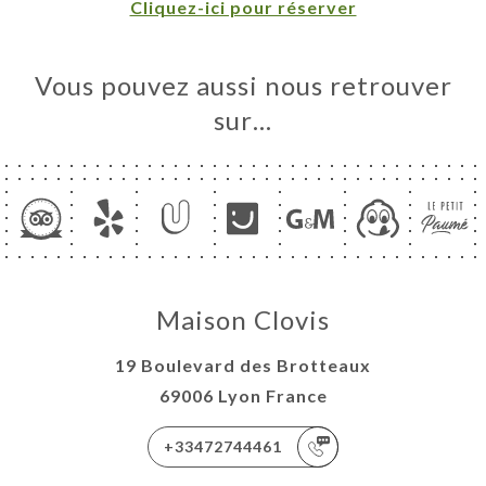
Cliquez-ici pour réserver
ERIE
IS
Vous pouvez aussi nous retrouver
RTE
sur…
À VIN
S
EAUX
TACT
Maison Clovis
19 Boulevard des Brotteaux
69006 Lyon France
+33472744461